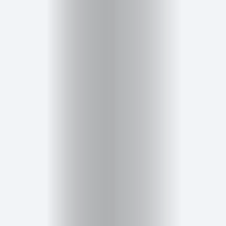
Salud,
Terapia
y
Cuidado
Portadas
de
revista
Pasarelas
Editorial