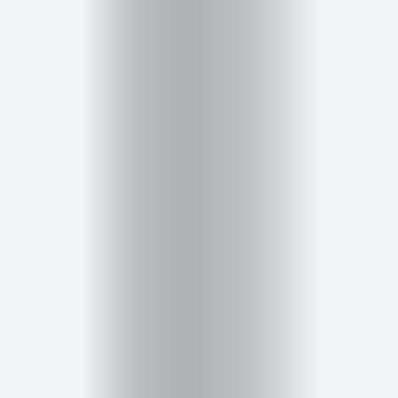
Inicio
Red
social
Miembros
Eventos
y
Castings
Moda
Belleza