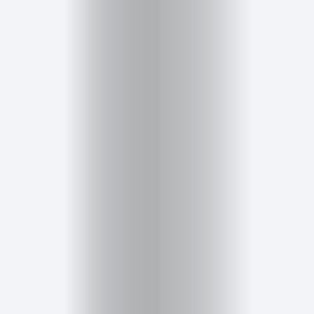
Inicio
Red
social
Miembros
Eventos
y
Castings
Moda