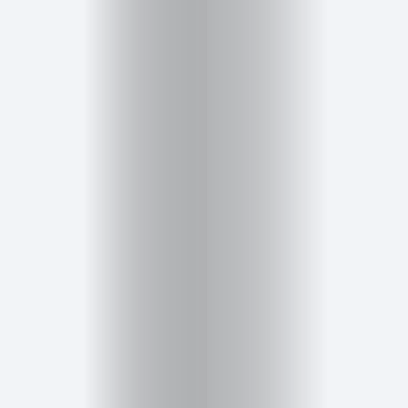
Belleza
Salud,
Terapia
y
Cuidado
Portadas
de
revista
Pasarelas
Editorial