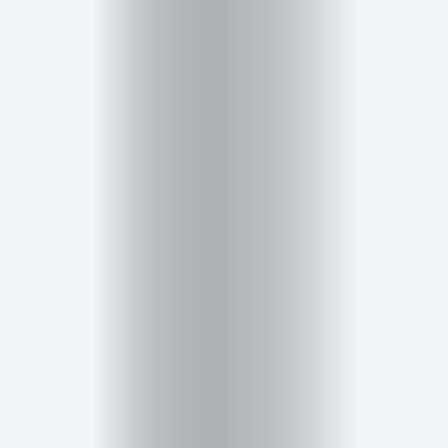
Inicio
Red
social
Miembros
Eventos
y
Castings
Moda
Belleza