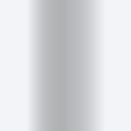
Salud,
Terapia
y
Cuidado
Portadas
de
revista
Pasarelas
Editorial