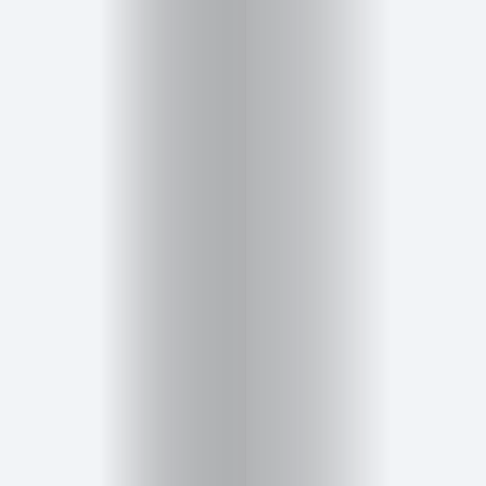
Salud,
Terapia
y
Cuidado
Portadas
de
revista
Pasarelas
Editorial