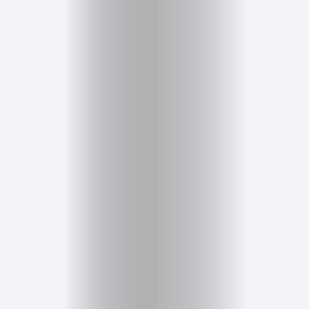
Inicio
Red
social
Miembros
Eventos
y
Castings
Moda
Belleza