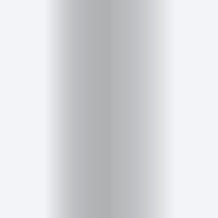
Salud,
Terapia
y
Cuidado
Portadas
de
revista
Pasarelas
Editorial