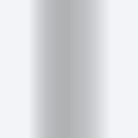
Inicio
Red
social
Miembros
Eventos
y
Castings
Moda
Belleza