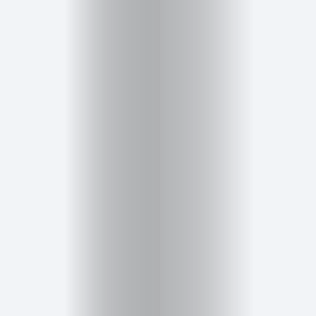
Inicio
Red
social
Miembros
Eventos
y
Castings
Moda
Belleza