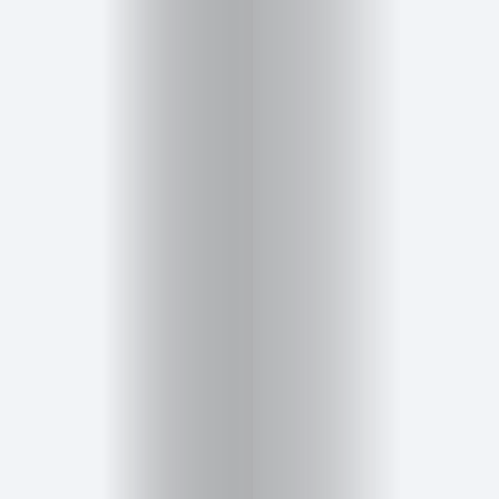
Salud,
Terapia
y
Cuidado
Portadas
de
revista
Pasarelas
Editorial