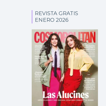
REVISTA GRATIS
ENERO 2026