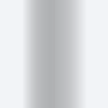
Salud,
Terapia
y
Cuidado
Portadas
de
revista
Pasarelas
Editorial