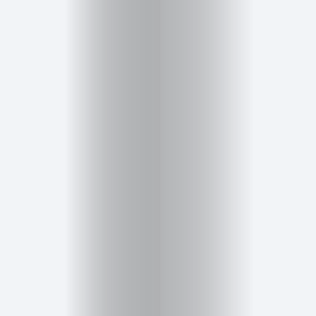
Inicio
Red
social
Miembros
Eventos
y
Castings
Moda
Belleza