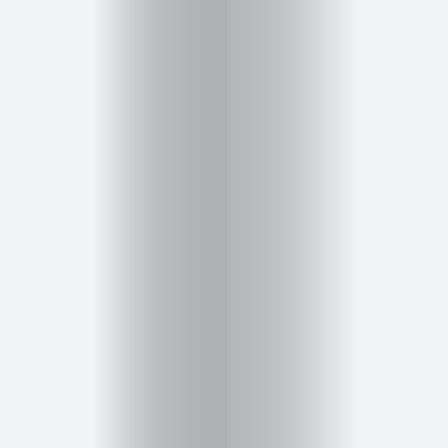
Salud,
Terapia
y
Cuidado
Portadas
de
revista
Pasarelas
Editorial