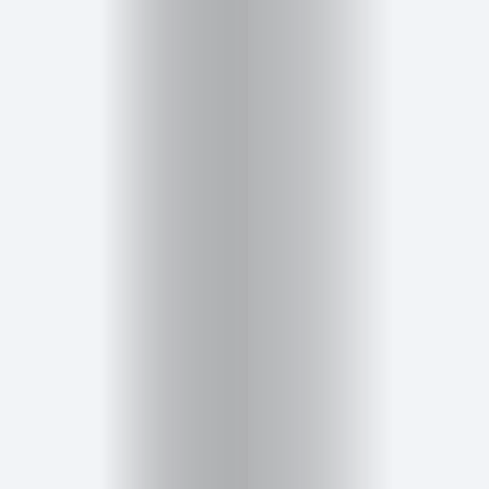
Inicio
Red
social
Miembros
Eventos
y
Castings
Moda
Belleza