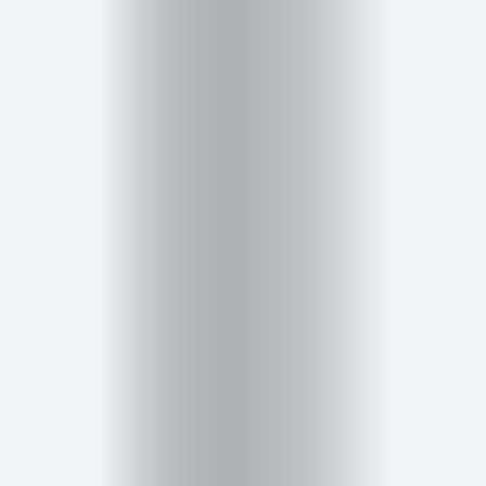
Salud,
Terapia
y
Cuidado
Portadas
de
revista
Pasarelas
Editorial