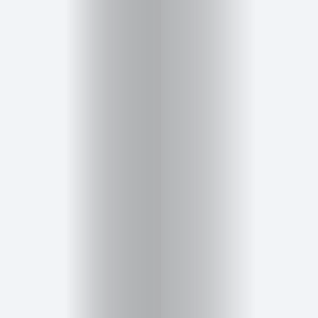
Inicio
Red
social
Miembros
Eventos
y
Castings
Moda
Belleza