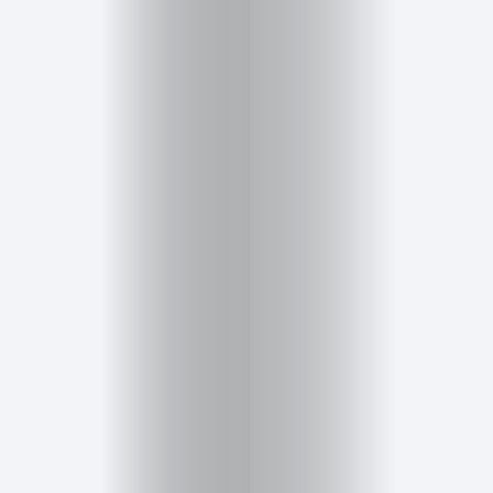
Salud,
Terapia
y
Cuidado
Portadas
de
revista
Pasarelas
Editorial