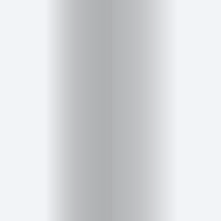
Inicio
Red
social
Miembros
Eventos
y
Castings
Moda
Belleza