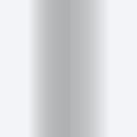
Salud,
Terapia
y
Cuidado
Portadas
de
revista
Pasarelas
Editorial