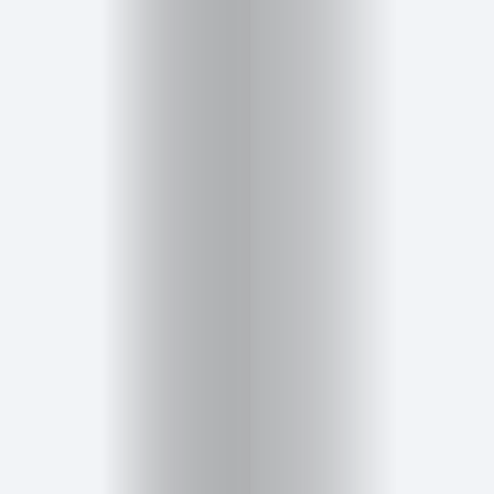
Inicio
Red
social
Miembros
Eventos
y
Castings
Moda
Belleza