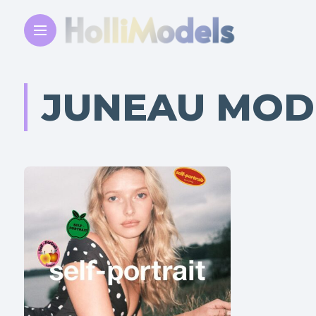
JUNEAU MODE