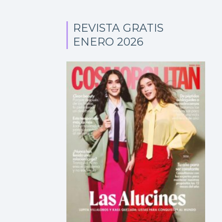
REVISTA GRATIS
ENERO 2026