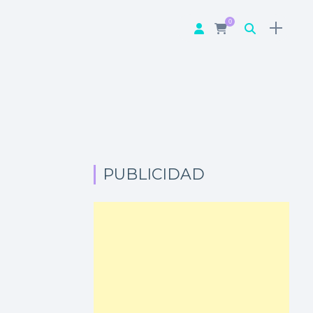
0
PUBLICIDAD