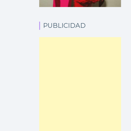
PUBLICIDAD