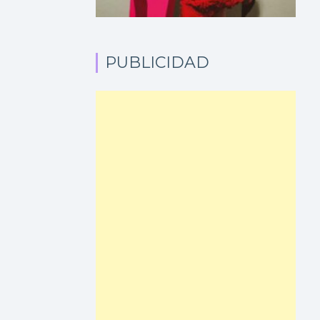
PUBLICIDAD