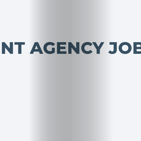
NT AGENCY JO