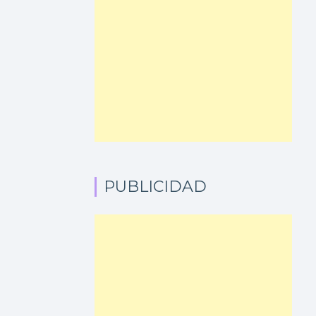
PUBLICIDAD