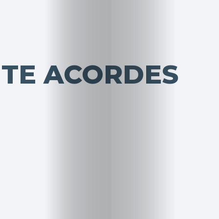
NTE ACORDES