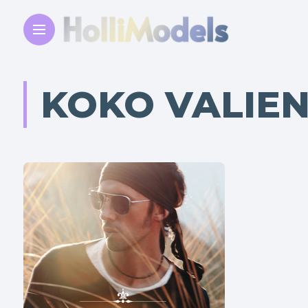
KOKO VALIE