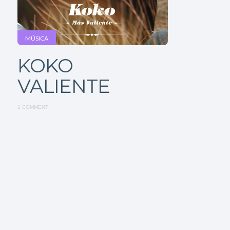
MÚSICA
KOKO
VALIENTE
1 COMMENT