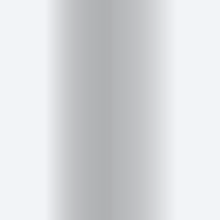
Inicio
Red
social
Miembros
Eventos
y
Castings
Moda