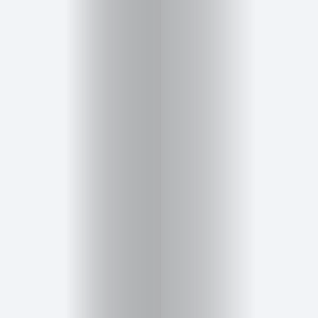
Belleza
Salud,
Terapia
y
Cuidado
Portadas
de
revista
Pasarelas
Editorial