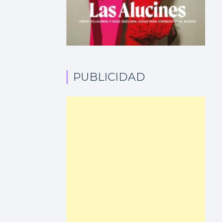
PUBLICIDAD