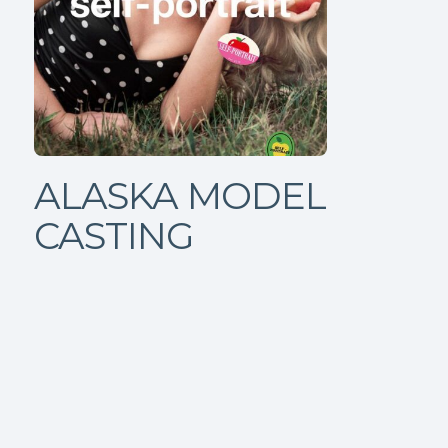
ALASKA MODEL
CASTING