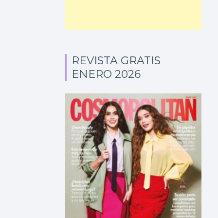
REVISTA GRATIS
ENERO 2026