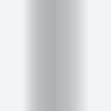
Salud,
Terapia
y
Cuidado
Portadas
de
revista
Pasarelas
Editorial