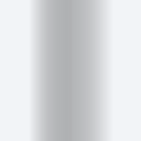
Inicio
Red
social
Miembros
Eventos
y
Castings
Moda
Belleza