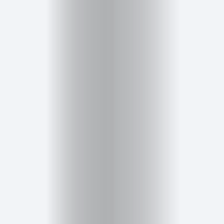
Salud,
Terapia
y
Cuidado
Portadas
de
revista
Pasarelas
Editorial