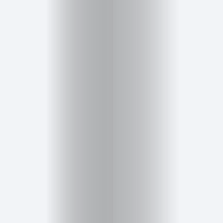
Inicio
Red
social
Miembros
Eventos
y
Castings
Moda
Belleza