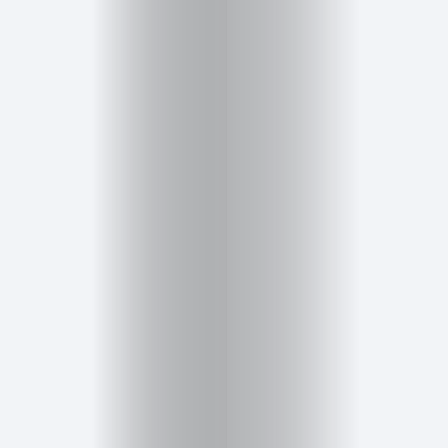
Inicio
Red
social
Miembros
Eventos
y
Castings
Moda
Belleza