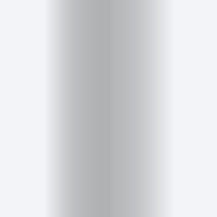
Salud,
Terapia
y
Cuidado
Portadas
de
revista
Pasarelas
Editorial