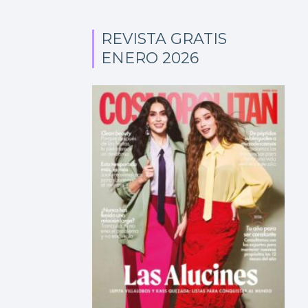
REVISTA GRATIS
ENERO 2026