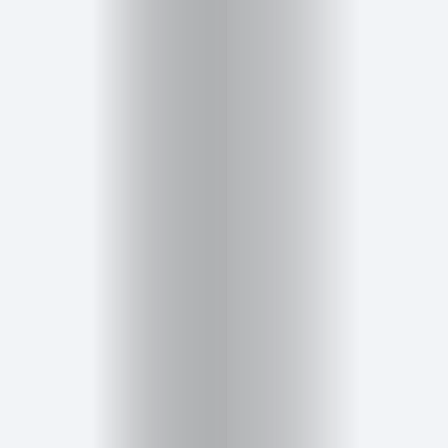
Inicio
Red
social
Miembros
Eventos
y
Castings
Moda
Belleza