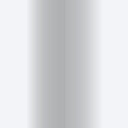
Salud,
Terapia
y
Cuidado
Portadas
de
revista
Pasarelas
Editorial