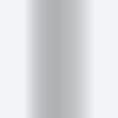
Salud,
Terapia
y
Cuidado
Portadas
de
revista
Pasarelas
Editorial