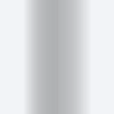
Inicio
Red
social
Miembros
Eventos
y
Castings
Moda
Belleza