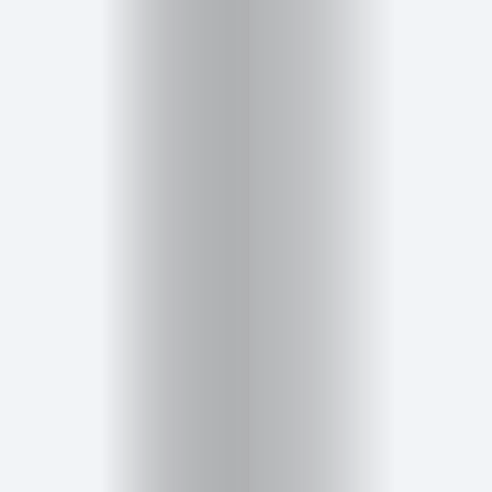
Salud,
Terapia
y
Cuidado
Portadas
de
revista
Pasarelas
Editorial