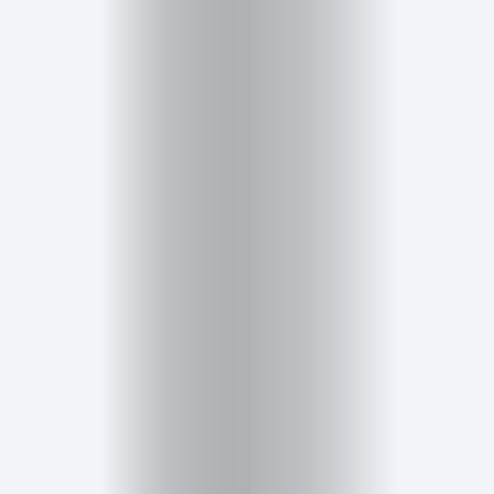
Inicio
Red
social
Miembros
Eventos
y
Castings
Moda
Belleza