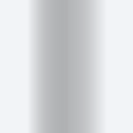
Salud,
Terapia
y
Cuidado
Portadas
de
revista
Pasarelas
Editorial