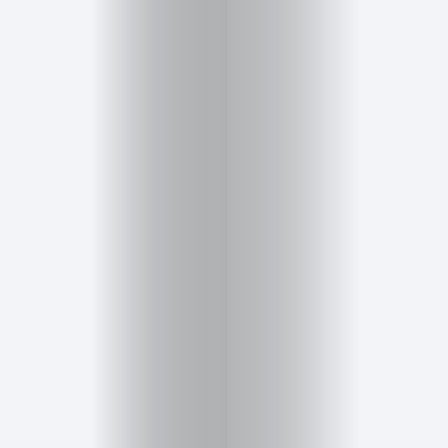
Inicio
Red
social
Miembros
Eventos
y
Castings
Moda
Belleza