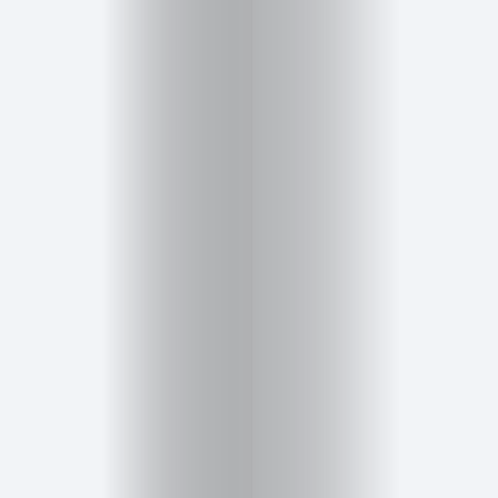
Salud,
Terapia
y
Cuidado
Portadas
de
revista
Pasarelas
Editorial