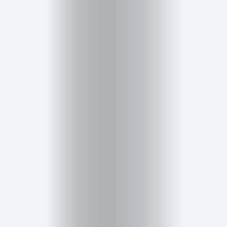
Inicio
Red
social
Miembros
Eventos
y
Castings
Moda
Belleza