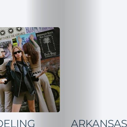
Salud,
Terapia
y
Cuidado
Portadas
de
revista
Pasarelas
Editorial
ELING
ARKANSAS