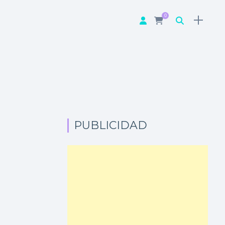
0
PUBLICIDAD