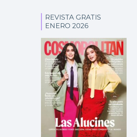
REVISTA GRATIS
ENERO 2026