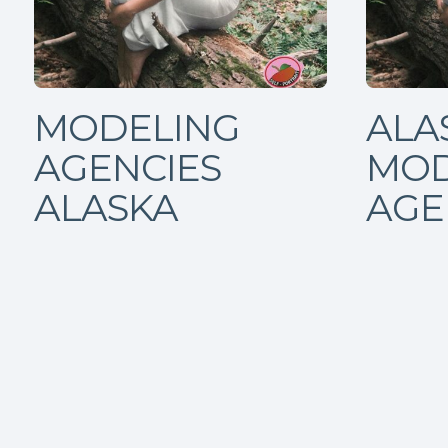
MODELING
ALA
AGENCIES
MOD
ALASKA
AGE