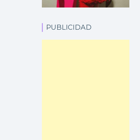
PUBLICIDAD