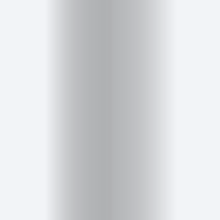
Inicio
Red
social
Miembros
Eventos
y
Castings
Moda
Belleza