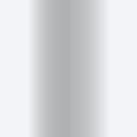
Salud,
Terapia
y
Cuidado
Portadas
de
revista
Pasarelas
Editorial