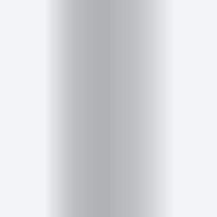
Salud,
Terapia
y
Cuidado
Portadas
de
revista
Pasarelas
Editorial