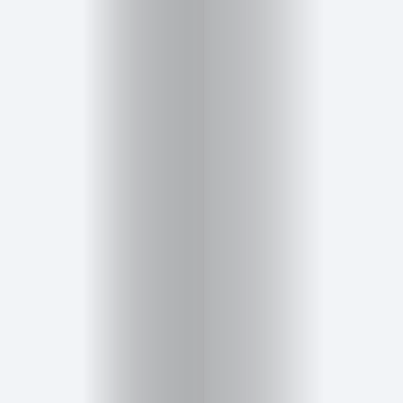
Inicio
Red
social
Miembros
Eventos
y
Castings
Moda
Belleza