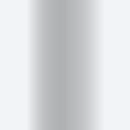
Salud,
Terapia
y
Cuidado
Portadas
de
revista
Pasarelas
Editorial