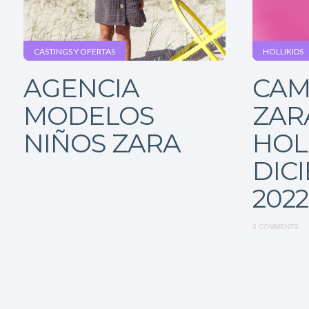
CASTINGS Y OFERTAS
HOLLIKIDS
AGENCIA
CAM
MODELOS
ZAR
NIÑOS ZARA
HOL
DIC
2022
0 COMMENTS