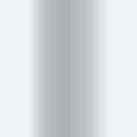
Inicio
Red
social
Miembros
Eventos
y
Castings
Moda
Belleza