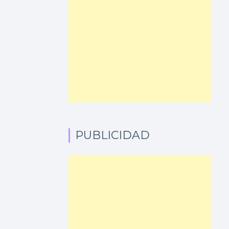
PUBLICIDAD