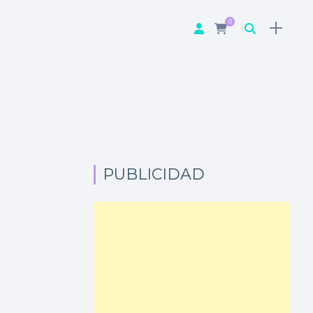
0
PUBLICIDAD