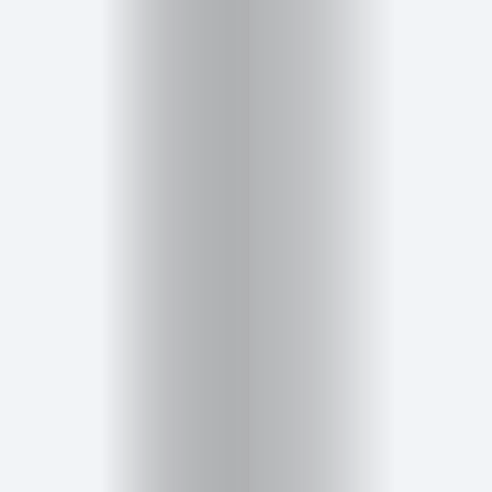
Inicio
Red
social
Miembros
Eventos
y
Castings
Moda
Belleza