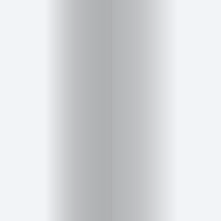
Salud,
Terapia
y
Cuidado
Portadas
de
revista
Pasarelas
Editorial