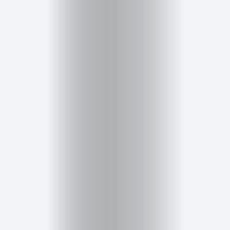
Inicio
Red
social
Miembros
Eventos
y
Castings
Moda
Belleza