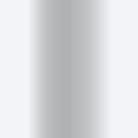
Salud,
Terapia
y
Cuidado
Portadas
de
revista
Pasarelas
Editorial