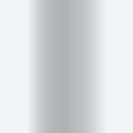
Salud,
Terapia
y
Cuidado
Portadas
de
revista
Pasarelas
Editorial