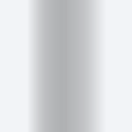
Inicio
Red
social
Miembros
Eventos
y
Castings
Moda
Belleza