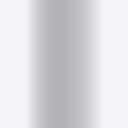
Salud,
Terapia
y
Cuidado
Portadas
de
revista
Pasarelas
Editorial