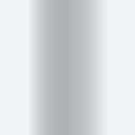
Inicio
Red
social
Miembros
Eventos
y
Castings
Moda
Belleza