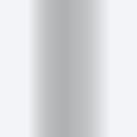
Salud,
Terapia
y
Cuidado
Portadas
de
revista
Pasarelas
Editorial