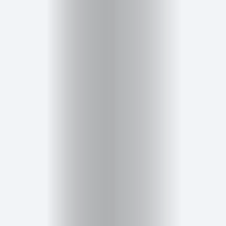
Inicio
Red
social
Miembros
Eventos
y
Castings
Moda
Belleza