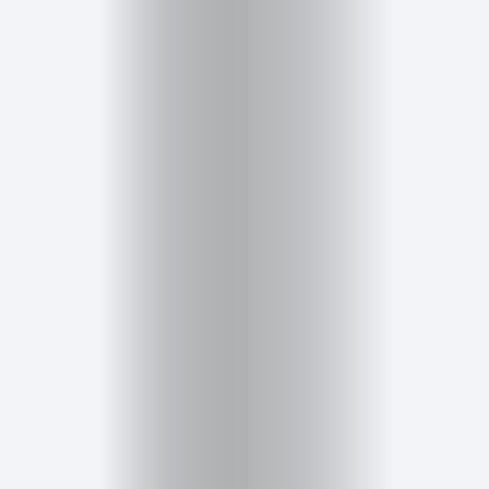
Salud,
Terapia
y
Cuidado
Portadas
de
revista
Pasarelas
Editorial