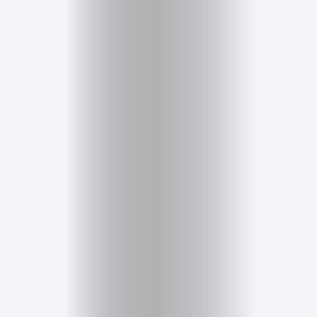
Inicio
Red
social
Miembros
Eventos
y
Castings
Moda
Belleza