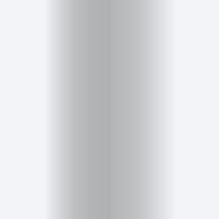
Salud,
Terapia
y
Cuidado
Portadas
de
revista
Pasarelas
Editorial