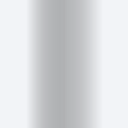
Inicio
Red
social
Miembros
Eventos
y
Castings
Moda
Belleza