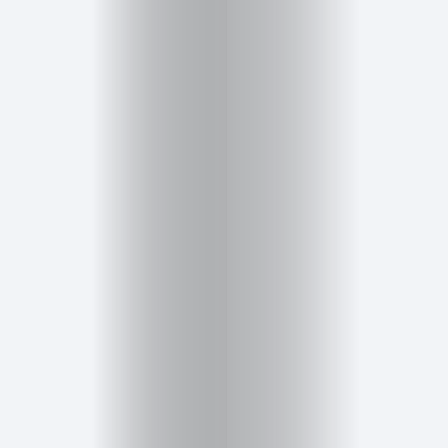
Salud,
Terapia
y
Cuidado
Portadas
de
revista
Pasarelas
Editorial