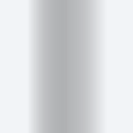
Inicio
Red
social
Miembros
Eventos
y
Castings
Moda
Belleza