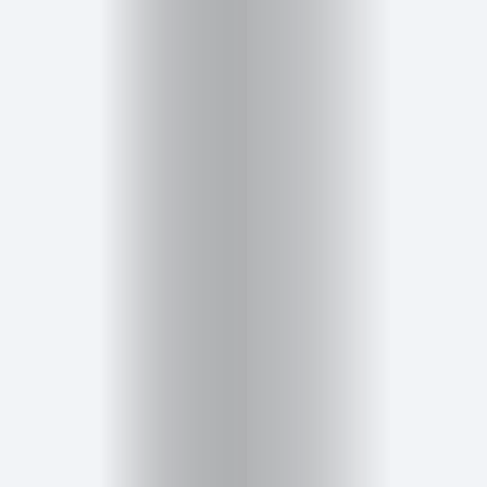
Salud,
Terapia
y
Cuidado
Portadas
de
revista
Pasarelas
Editorial