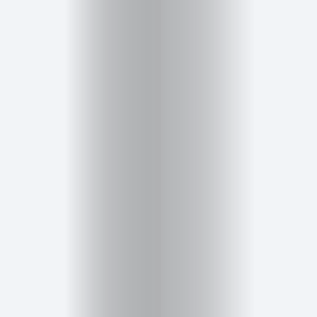
Inicio
Red
social
Miembros
Eventos
y
Castings
Moda
Belleza