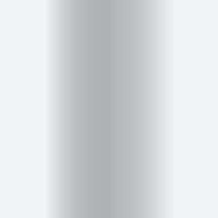
Belleza
Salud,
Terapia
y
Cuidado
Portadas
de
revista
Pasarelas
Editorial