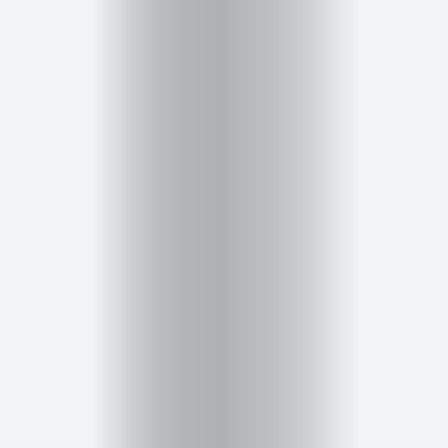
Inicio
Red
social
Miembros
Eventos
y
Castings
Moda