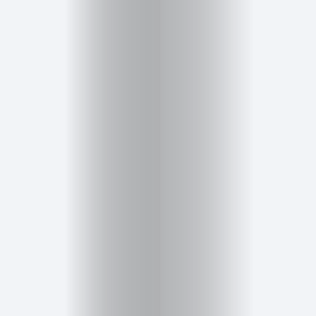
Inicio
Red
social
Miembros
Eventos
y
Castings
Moda