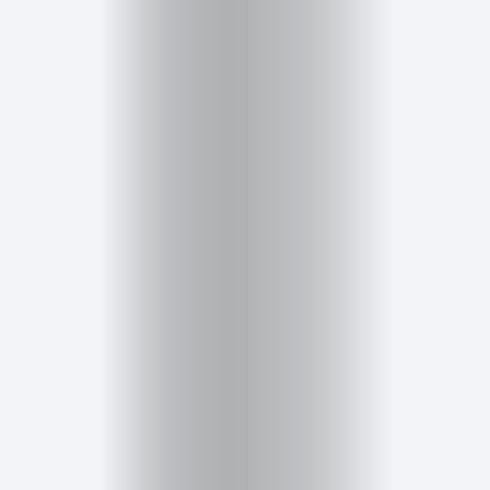
Belleza
Salud,
Terapia
y
Cuidado
Portadas
de
revista
Pasarelas
Editorial