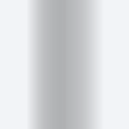
Inicio
Red
social
Miembros
Eventos
y
Castings
Moda
Belleza