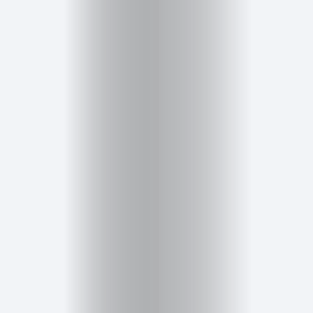
Salud,
Terapia
y
Cuidado
Portadas
de
revista
Pasarelas
Editorial