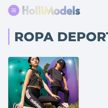
ROPA DEPOR