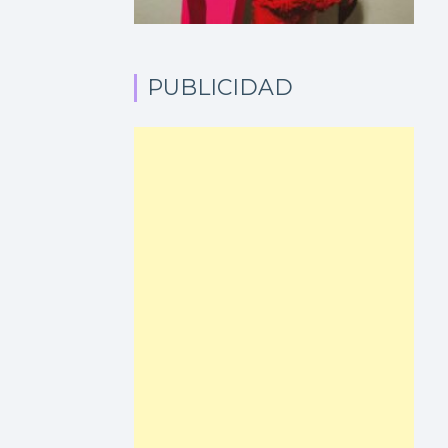
PUBLICIDAD