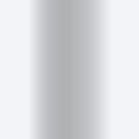
Miembros
Eventos
y
Castings
Moda
Belleza
Salud,
Terapia
y