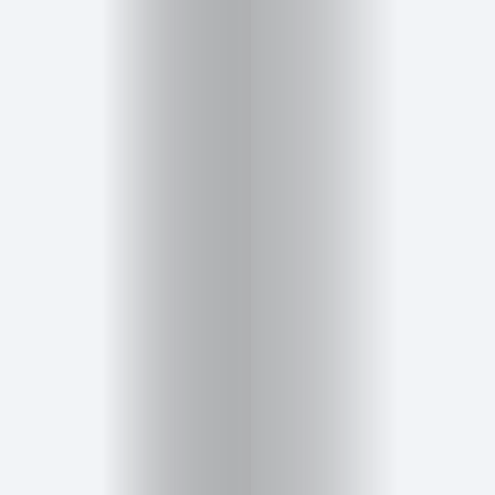
Cuidado
Portadas
de
revista
Pasarelas
Editorial
Cursos
para
ser
Modelo