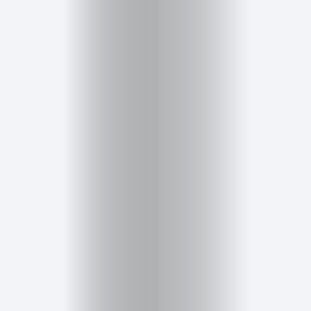
Inicio
Red
social
Miembros
Eventos
y
Castings
Moda
Belleza