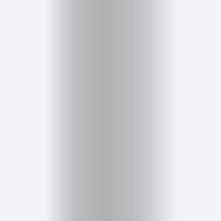
Salud,
Terapia
y
Cuidado
Portadas
de
revista
Pasarelas
Editorial