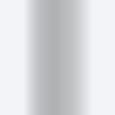
Inicio
Red
social
Miembros
Eventos
y
Castings
Moda
Belleza