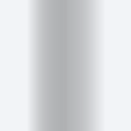
Salud,
Terapia
y
Cuidado
Portadas
de
revista
Pasarelas
Editorial