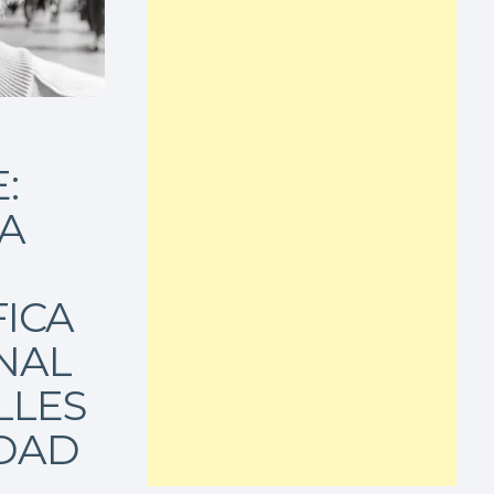
:
A
ICA
NAL
LLES
UDAD