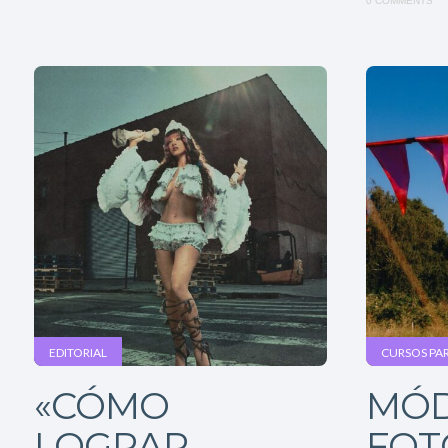
0 COMMENTS
EDITORIAL
CURSOS PA
«CÓMO
MÓD
LOGRAR
FOT