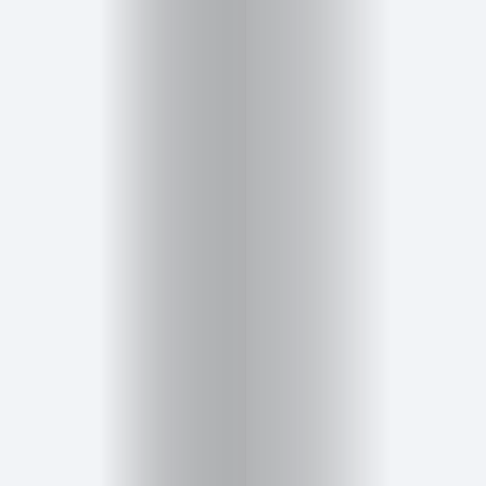
Salud,
Terapia
y
Cuidado
Portadas
de
revista
Pasarelas
Editorial