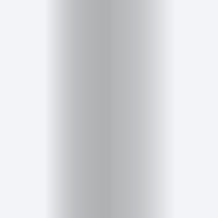
Inicio
Red
social
Miembros
Eventos
y
Castings
Moda
Belleza